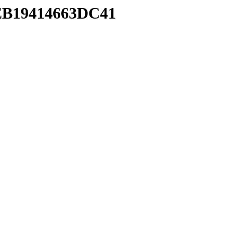
DEB19414663DC41